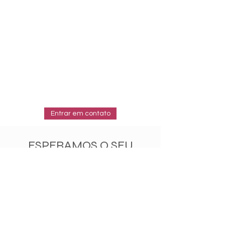
Comunicação
e Marketing
>
Jornada
do Evento
>
Entrar em contato
ESPERAMOS O SEU
CONTATO
Escreva pra gente!