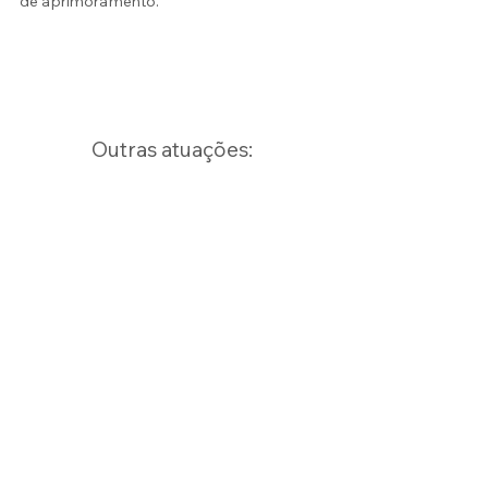
de aprimoramento.
Outras atuações:
Gestão Completa
de Negócios
>
Práticas
de ESG
>